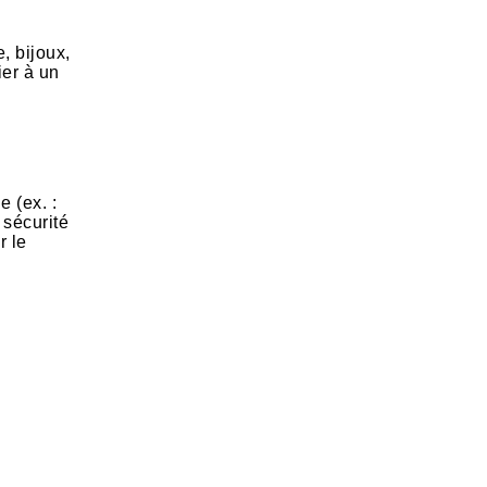
, bijoux,
ier à un
e (ex. :
 sécurité
r le