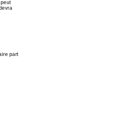
 peut
 devra
aire part