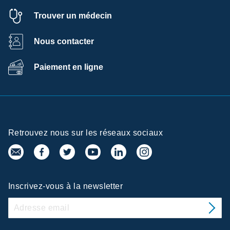
Trouver un médecin
Nous contacter
Paiement en ligne
Retrouvez nous sur les réseaux sociaux
Inscrivez-vous à la newsletter
e de
ences de la confidentialité
ices/Santé utilise sur ce site des cookies afin de