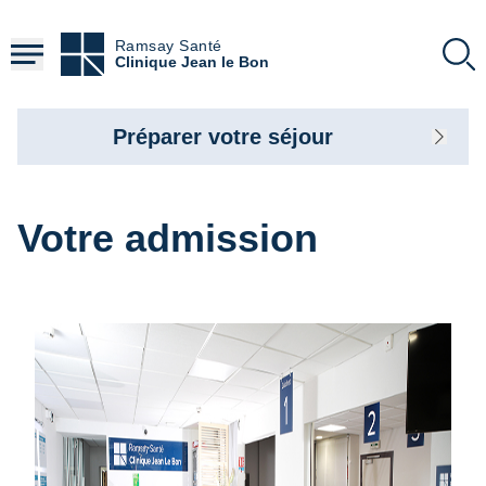
Aller
au
Ramsay Santé
contenu
Clinique Jean le Bon
principal
Préparer votre séjour
Votre admission